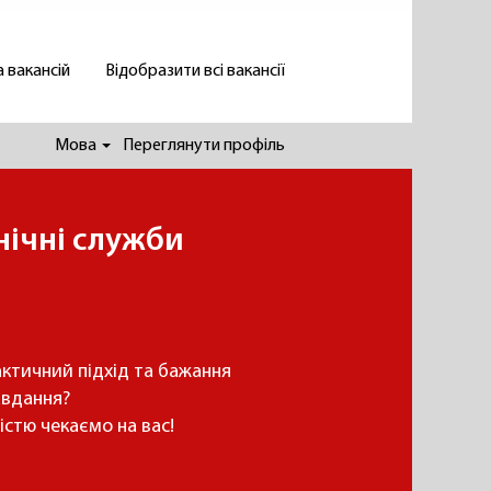
 вакансій
Відобразити всі вакансії
Мова
Переглянути профіль
нічні служби
рактичний підхід та бажання
завдання?
істю чекаємо на вас!