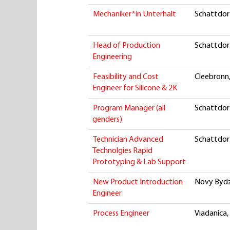
Mechaniker*in Unterhalt
Schattdorf
Head of Production
Schattdorf
Engineering
Feasibility and Cost
Cleebronn,
Engineer for Silicone & 2K
Program Manager (all
Schattdorf
genders)
Technician Advanced
Schattdorf
Technolgies Rapid
Prototyping & Lab Support
New Product Introduction
Novy Bydz
Engineer
Process Engineer
Viadanica,