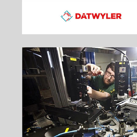
Інженерно-
технічні
служби