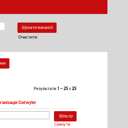
Очистити
ння
Результати
1 – 25
з
25
ганізація Datwyler
Скинути