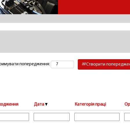
отримувати попередження:
Створити попередже
ходження
Дата
Категорія праці
Ор