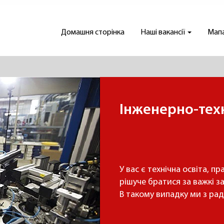
Домашня сторінка
Наші вакансії
Мапа
Інженерно-тех
У вас є технічна освіта, п
рішуче братися за важкі 
В такому випадку ми з рад