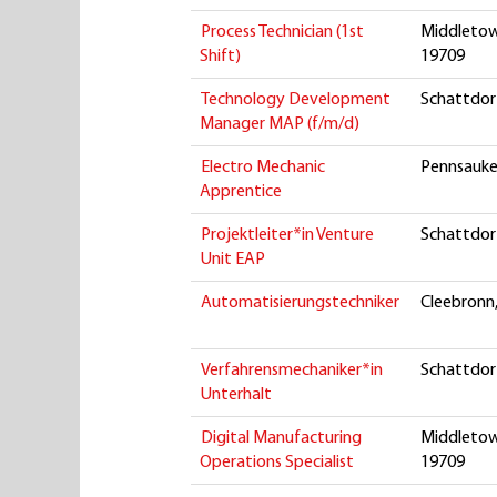
Process Technician (1st
Middletow
Shift)
19709
Technology Development
Schattdorf
Manager MAP (f/m/d)
Electro Mechanic
Pennsauken
Apprentice
Projektleiter*in Venture
Schattdorf
Unit EAP
Automatisierungstechniker
Cleebronn,
Verfahrensmechaniker*in
Schattdorf
Unterhalt
Digital Manufacturing
Middletow
Operations Specialist
19709