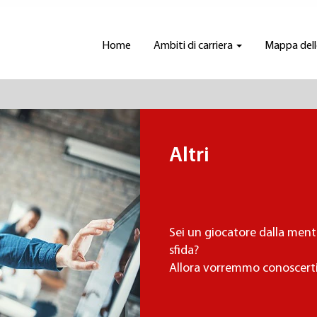
Home
Ambiti di carriera
Mappa delle
Altri
Sei un giocatore dalla ment
sfida?
Allora vorremmo conoscert