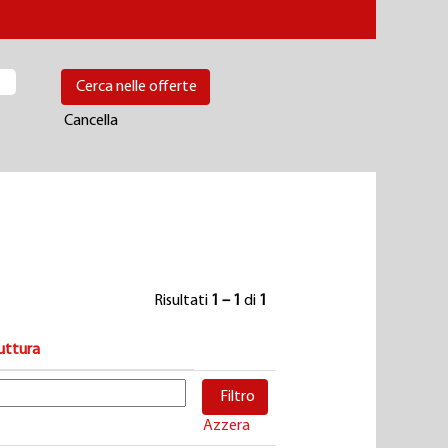
Cancella
Risultati
1 – 1
di
1
uttura
Azzera