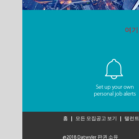
여기
홈
모든 모집공고 보기
탤런트
@2018 Datwyler 판권 소유