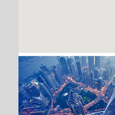
지
도
를
읽
을
수
없
습
니
다.