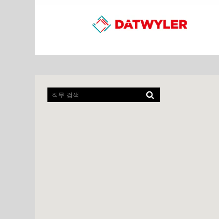
화
면
리
더
에
서
검
색
가
능
한
다
음