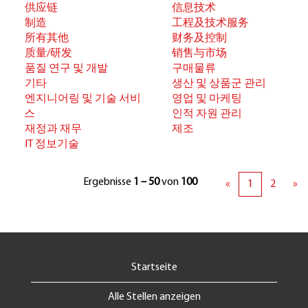
供应链
信息技术
制造
工程及技术服务
所有其他
财务及控制
质量/研发
销售与市场
품질 연구 및 개발
구매물류
기타
생산 및 상품군 관리
엔지니어링 및 기술 서비
영업 및 마케팅
스
인적 자원 관리
재정과 재무
제조
IT 정보기술
Ergebnisse
1 – 50
von
100
«
1
2
»
Startseite
Alle Stellen anzeigen