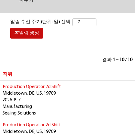
지우기
알림 수신 주기(단위: 일) 선택:
알림 생성
결과
1 – 10
/
10
직위
Production Operator 2d Shift
Middletown, DE, US, 19709
2026. 8. 7.
Manufacturing
Sealing Solutions
Production Operator 2d Shift
Middletown, DE, US, 19709