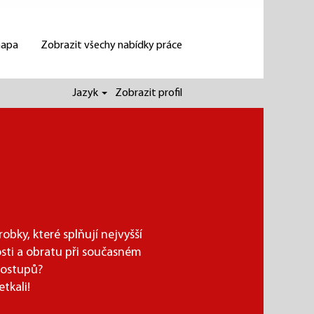
mapa
Zobrazit všechy nabídky práce
Jazyk
Zobrazit profil
obky, které splňují nejvyšší
osti a obratu při současném
postupů?
etkali!