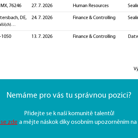
 MX, 76246
27. 7. 2026
Human Resources
Seali
tersbach, DE,
24. 7. 2026
Finance & Controlling
Seali
alší(ch)…
V-1050
13. 7. 2026
Finance & Controlling
Datw
V
Nemáme pro vás tu správnou pozici?
Přidejte se k naší komunitě talentů!
 se zde
a mějte náskok díky osobním upozorněním na 