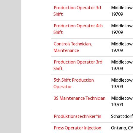
Production Operator 3d
Middletown
Shift
19709
Production Operator 4th
Middletown
Shift
19709
Controls Technician,
Middletown
Maintenance
19709
Production Operator 3rd
Middletown
Shift
19709
5th Shift Production
Middletown
Operator
19709
3S Maintenance Technician
Middletown
19709
Produktionstechniker*in
Schattdorf
Press Operator Injection
Ontario, CA