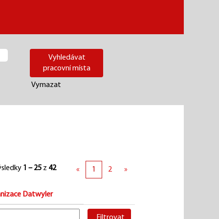
Vymazat
ýsledky
1 – 25
z
42
«
1
2
»
nizace Datwyler