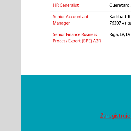
HR Generalist
Queretaro,
Senior Accountant
Karlsbad-It
Manager
76307
+1 d
Senior Finance Business
Riga, LV, L
Process Expert (BPE) A2R
Zaregistruje