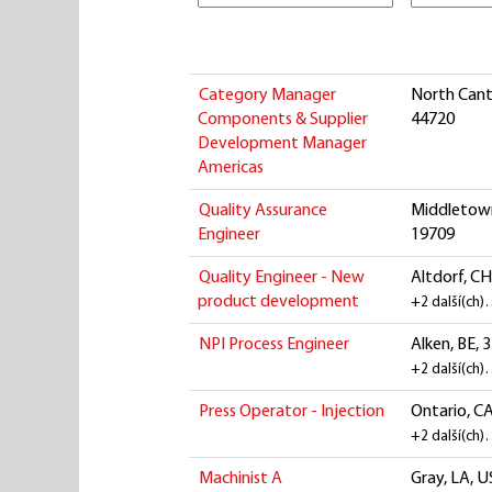
Category Manager
North Cant
Components & Supplier
44720
Development Manager
Americas
Quality Assurance
Middletown
Engineer
19709
Quality Engineer - New
Altdorf, CH
product development
+2 další(ch
NPI Process Engineer
Alken, BE, 
+2 další(ch
Press Operator - Injection
Ontario, CA
+2 další(ch
Machinist A
Gray, LA, U