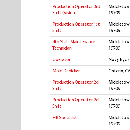
Production Operator 3rd
Middletown
Shift (Vision
19709
Production Operator 1st
Middletown
Shift
19709
4th Shift Maintenance
Middletown
Technician
19709
Operátor
Novy Bydzo
Mold Denicker
Ontario, CA
Production Operator 2d
Middletown
Shift
19709
Production Operator 2d
Middletown
Shift
19709
HR Specialist
Middletown
19709