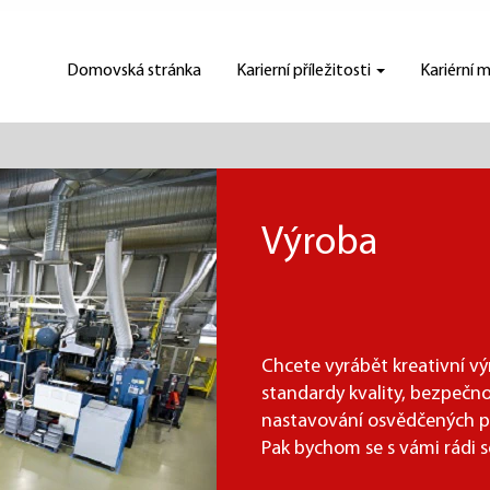
Domovská stránka
Karierní příležitosti
Kariérní 
Výroba
Chcete vyrábět kreativní výr
standardy kvality, bezpečn
nastavování osvědčených 
Pak bychom se s vámi rádi s