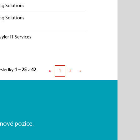
ng Solutions
ng Solutions
yler IT Services
ýsledky
1 – 25
z
42
«
1
2
»
nové pozice.